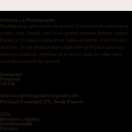
Antonia La Photographe
Photographe spécialisée en portrait d’animaux de compagnie
(chien, chat, cheval, nac) et en portrait homme, femme, enfant.
Basée à Pontault-Combault en Seine-et-Marne, à 40 minutes
de Paris. Je me déplace dans toute l’Île-de-France pour vos
séances studio ou extérieur et je serais ravie de créer avec
vous des portraits qui durent.
Instagram
Pinterest
TikTok
antonia.laphotographe@gmail.com
Pontault-Combault (77), Île-de-France
CGV
Mentions Légales
Confidentialité
Contact